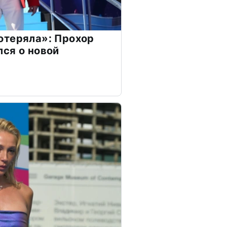
отеряла»: Прохор
ся о новой