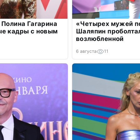
 Полина Гагарина
«Четырех мужей п
ые кадры с новым
Шаляпин проболтал
возлюбленной
6 августа
11