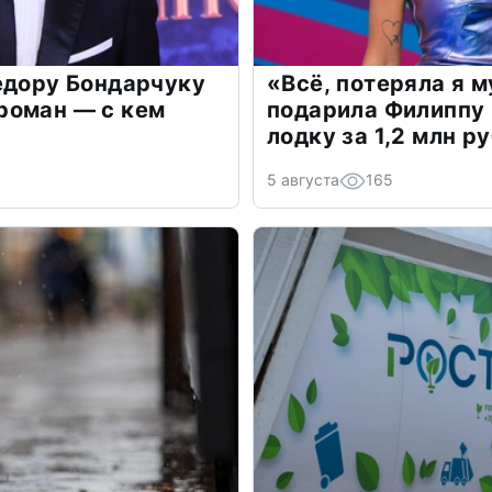
едору Бондарчуку
«Всё, потеряла я 
роман — с кем
подарила Филиппу
лодку за 1,2 млн р
5 августа
165