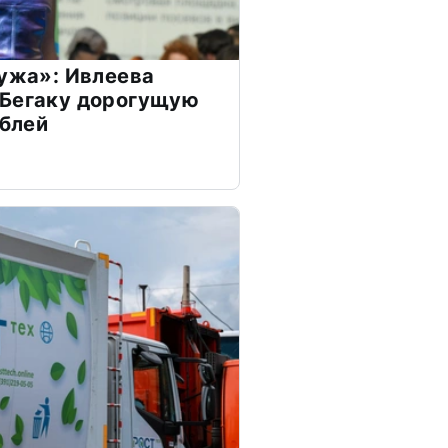
мужа»: Ивлеева
 Бегаку дорогущую
ублей