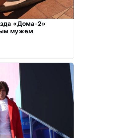
везда «Дома-2»
дым мужем