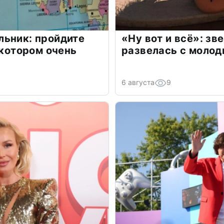
льник: пройдите
«Ну вот и всё»: з
 котором очень
развелась с моло
6 августа
9