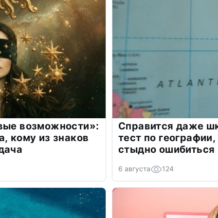
овые возможности»:
Справится даже шк
а, кому из знаков
тест по географии,
дача
стыдно ошибиться
6 августа
124