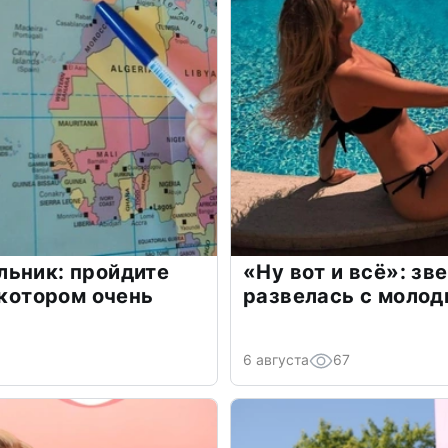
льник: пройдите
«Ну вот и всё»: з
 котором очень
развелась с моло
6 августа
67