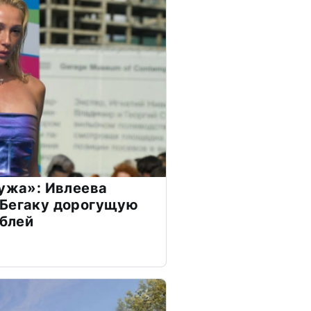
мужа»: Ивлеева
 Бегаку дорогущую
ублей