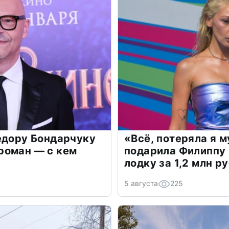
едору Бондарчуку
«Всё, потеряла я 
роман — с кем
подарила Филиппу
лодку за 1,2 млн р
5 августа
225