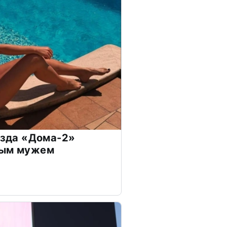
везда «Дома-2»
дым мужем