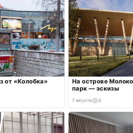
з от «Колобка»
На острове Молоко
парк — эскизы
7 августа
2