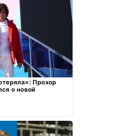
отеряла»: Прохор
ся о новой