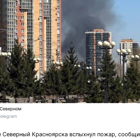
 Северном
Telegram
е Северный Красноярска вспыхнул пожар, сообщи