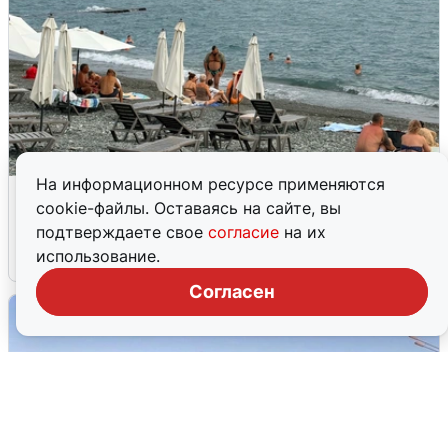
На информационном ресурсе применяются
Жители и туристы Сочи рассказали
cookie-файлы. Оставаясь на сайте, вы
об атаке БПЛА 5 августа
подтверждаете свое
согласие
на их
использование.
5 августа
0
Согласен