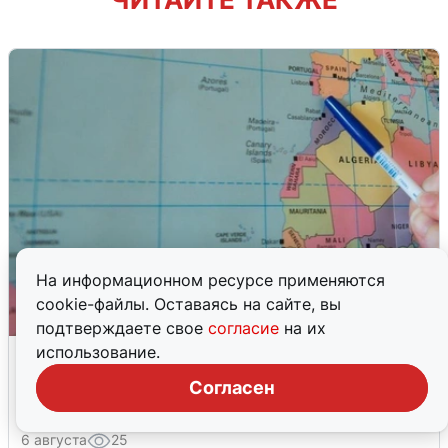
На информационном ресурсе применяются
cookie-файлы. Оставаясь на сайте, вы
подтверждаете свое
согласие
на их
Справится даже школьник: пройдите
использование.
тест по географии, в котором очень
Согласен
стыдно ошибиться
6 августа
25