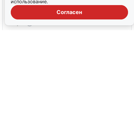
использование.
Взрывы в Воронеже после сигнала
тревоги
Согласен
5 августа
0
Жители и туристы Сочи рассказали
об атаке БПЛА 5 августа