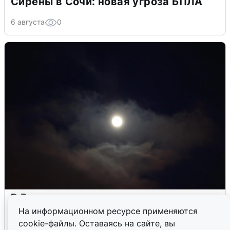
Сирены в Сочи: новая угроза БПЛА
6 августа
0
В Воронеже прогремели взрывы
после сигнала тревоги
На информационном ресурсе применяются
cookie-файлы. Оставаясь на сайте, вы