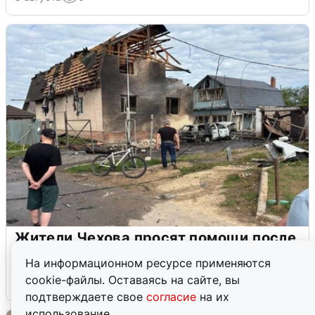
Жители Чехова просят помощи после
атаки дронов
На информационном ресурсе применяются
cookie-файлы. Оставаясь на сайте, вы
8 августа
0
подтверждаете свое
согласие
на их
использование.