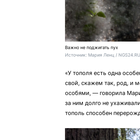
Важно не поджигать пух
Источник: 
Мария Ленц / NGS24.R
«У тополя есть одна особе
свой, скажем так, род, и
особями, — говорила Мари
за ним долго не ухаживал
тополь способен перерожд