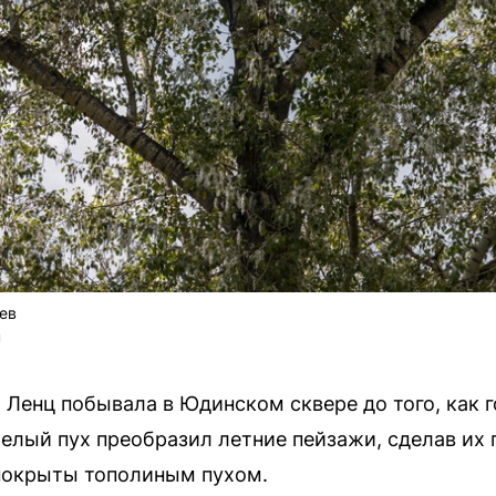
ев
U
Ленц побывала в Юдинском сквере до того, как 
 белый пух преобразил летние пейзажи, сделав их
 покрыты тополиным пухом.