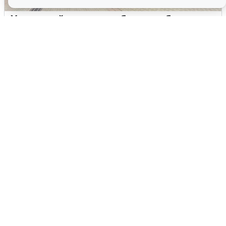
У соседей пожар и сбои: что было при
режиме БПЛА в Прикамье
5 августа
0
Жители и туристы Сочи рассказали