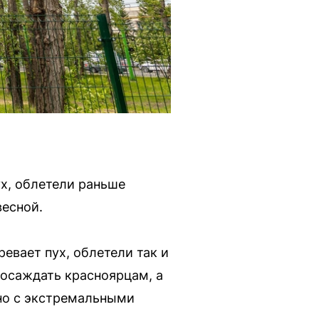
ух, облетели раньше
весной.
ревает пух, облетели так и
 досаждать красноярцам, а
ано с экстремальными