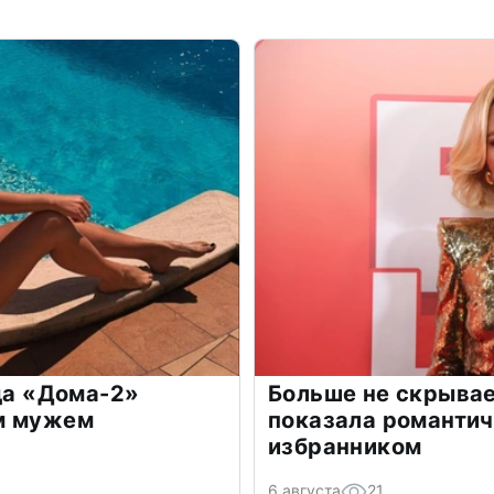
зда «Дома-2»
Больше не скрывае
м мужем
показала романти
избранником
6 августа
21