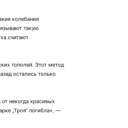
езкие колебания
вязывают такую
уха считают
ких тополей. Этот метод
назад остались только
 от некогда красивых
арке „Троя“ погибла», —