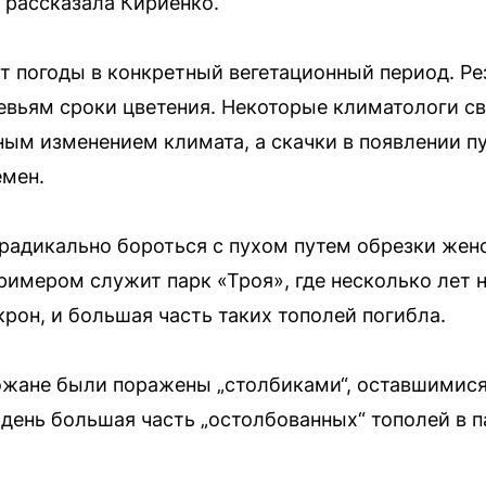
 рассказала Кириенко.
от погоды в конкретный вегетационный период. Р
евьям сроки цветения. Некоторые климатологи с
ным изменением климата, а скачки в появлении п
емен.
радикально бороться с пухом путем обрезки женс
римером служит парк «Троя», где несколько лет 
рон, и большая часть таких тополей погибла.
ожане были поражены „столбиками“, оставшимися
день большая часть „остолбованных“ тополей в п