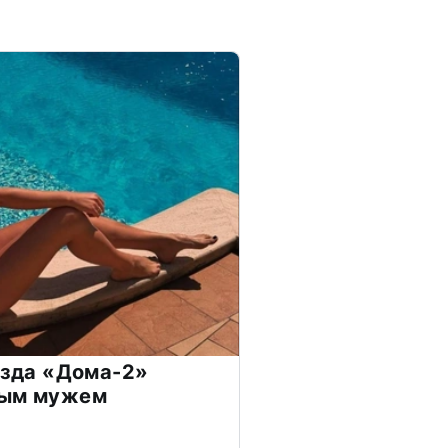
везда «Дома-2»
дым мужем