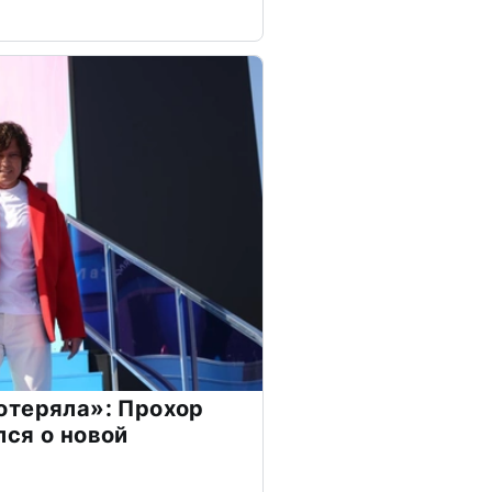
отеряла»: Прохор
ся о новой