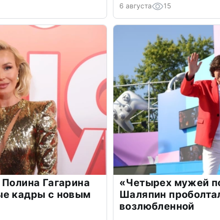
6 августа
15
 Полина Гагарина
«Четырех мужей п
ые кадры с новым
Шаляпин проболтал
возлюбленной