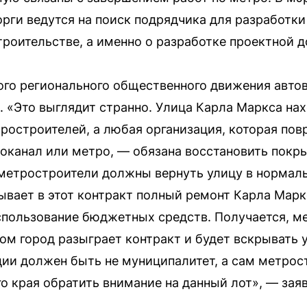
орги ведутся на поиск подрядчика для разработк
троительстве, а именно о разработке проектной 
ого регионального общественного движения авто
. «Это выглядит странно. Улица Карла Маркса на
тростроителей, а любая организация, которая пов
оканал или метро, — обязана восстановить покры
 метростроители должны вернуть улицу в нормаль
вает в этот контракт полный ремонт Карла Маркс
спользование бюджетных средств. Получается, м
том город разыграет контракт и будет вскрывать 
ции должен быть не муниципалитет, а сам метрос
о края обратить внимание на данный лот», — зая