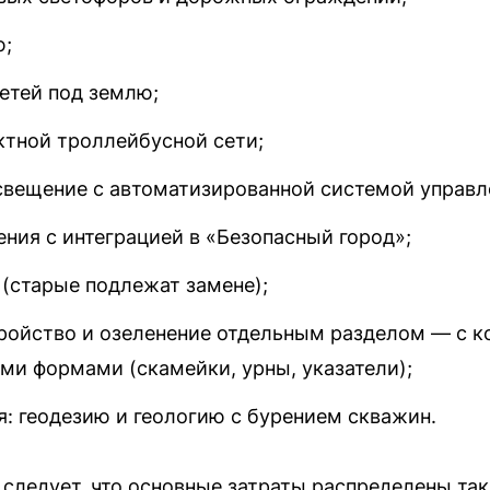
ю;
етей под землю;
ктной троллейбусной сети;
свещение с автоматизированной системой управл
ния с интеграцией в «Безопасный город»;
 (старые подлежат замене);
ройство и озеленение отдельным разделом — с к
и формами (скамейки, урны, указатели);
: геодезию и геологию с бурением скважин.
следует, что основные затраты распределены так