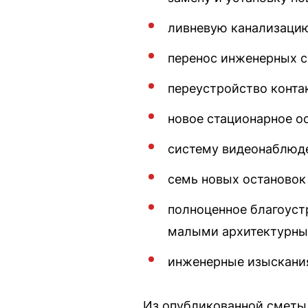
ливневую канализаци
перенос инженерных с
переустройство конта
новое стационарное о
систему видеонаблюде
семь новых остановок
полноценное благоуст
малыми архитектурным
инженерные изыскания
Из опубликованной сметы 