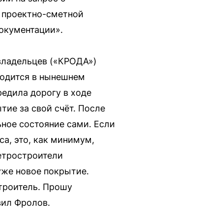
и проектно-сметной
документации».
владельцев («КРОДА»)
ходится в нынешнем
редила дорогу в ходе
тие за свой счёт. После
ное состояние сами. Если
а, это, как минимум,
етростроители
уже новое покрытие.
троитель. Прошу
вил Фролов.