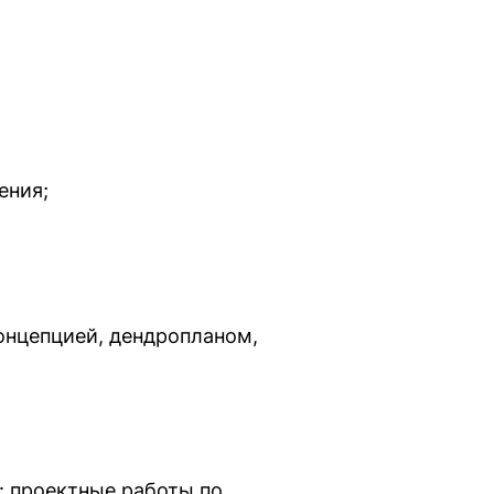
ения;
онцепцией, дендропланом,
: проектные работы по