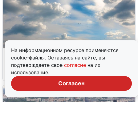
На информационном ресурсе применяются
МЧС ответило на сообщения о
cookie-файлы. Оставаясь на сайте, вы
грохоте в Москве
подтверждаете свое
согласие
на их
использование.
7 августа
0
Согласен