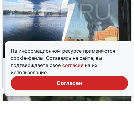
На информационном ресурсе применяются
cookie-файлы. Оставаясь на сайте, вы
Ночная атака БПЛА на Ярославль:
подтверждаете свое
согласие
на их
попадания и последствия
использование.
6 августа
0
Согласен