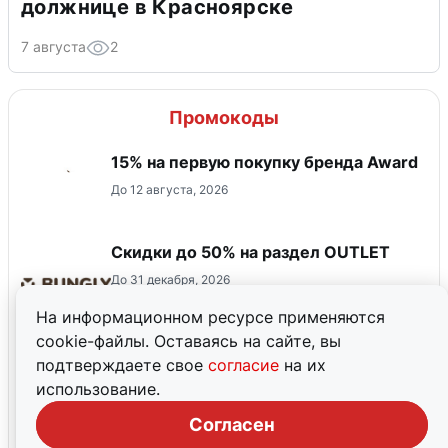
должнице в Красноярске
7 августа
2
Промокоды
15% на первую покупку бренда Award
До 12 августа, 2026
Скидки до 50% на раздел OUTLET
До 31 декабря, 2026
На информационном ресурсе применяются
cookie-файлы. Оставаясь на сайте, вы
Скидка 15% на список Нэйчес Баунти
подтверждаете свое
согласие
на их
До 31 августа, 2026
использование.
Согласен
Купон на 700 ₽ на первый заказ в