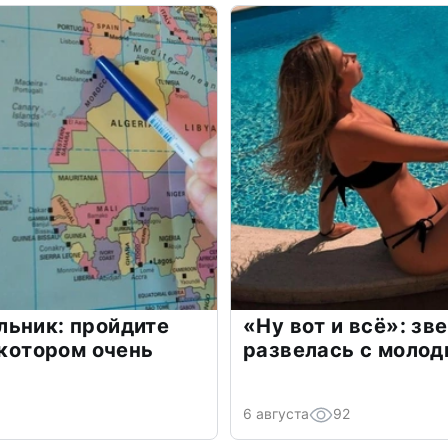
льник: пройдите
«Ну вот и всё»: з
 котором очень
развелась с моло
6 августа
92