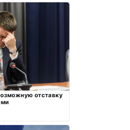
возможную отставку
ами