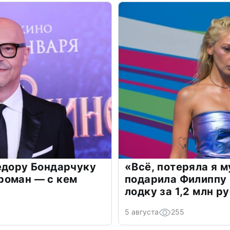
едору Бондарчуку
«Всё, потеряла я 
роман — с кем
подарила Филиппу
лодку за 1,2 млн р
5 августа
255