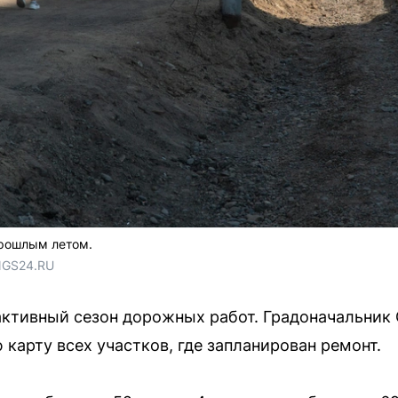
рошлым летом.
NGS24.RU 
активный сезон дорожных работ. Градоначальник
карту всех участков, где запланирован ремонт.