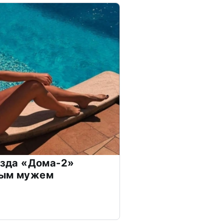
везда «Дома-2»
дым мужем