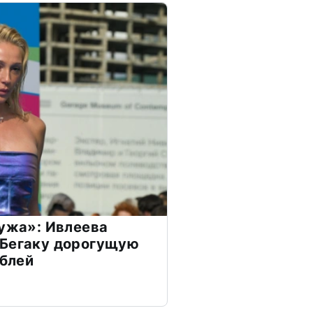
мужа»: Ивлеева
 Бегаку дорогущую
ублей