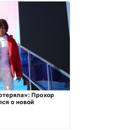
отеряла»: Прохор
ся о новой