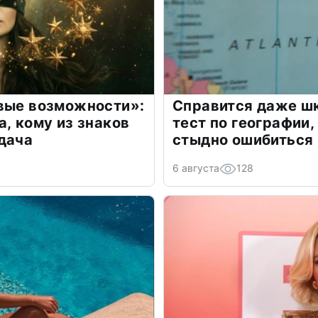
овые возможности»:
Справится даже шк
а, кому из знаков
тест по географии,
дача
стыдно ошибиться
6 августа
128