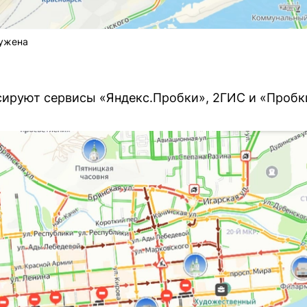
ружена
сируют сервисы «Яндекс.Пробки», 2ГИС и «Пробк