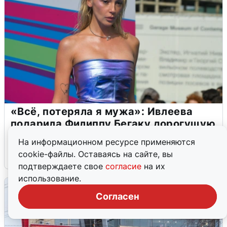
«Всё, потеряла я мужа»: Ивлеева
подарила Филиппу Бегаку дорогущую
лодку за 1,2 млн рублей
На информационном ресурсе применяются
cookie-файлы. Оставаясь на сайте, вы
5 августа
227
подтверждаете свое
согласие
на их
использование.
Согласен