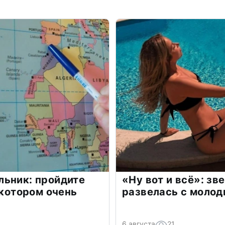
льник: пройдите
«Ну вот и всё»: з
 котором очень
развелась с моло
6 августа
21