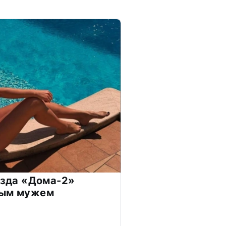
везда «Дома-2»
дым мужем