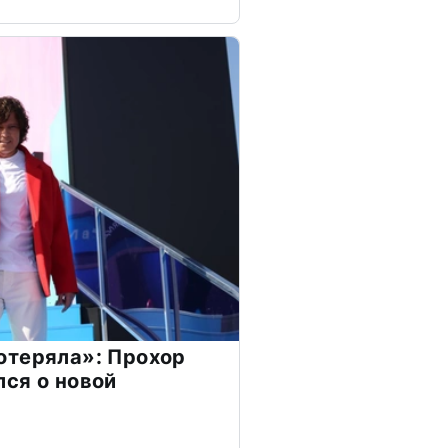
отеряла»: Прохор
ся о новой