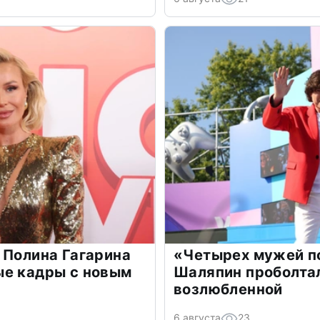
 Полина Гагарина
«Четырех мужей п
ые кадры с новым
Шаляпин проболтал
возлюбленной
6 августа
23