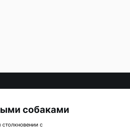
вными собаками
и столкновении с