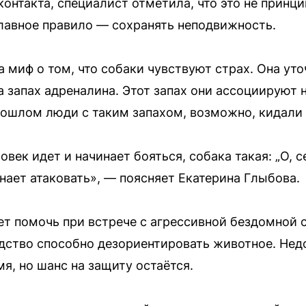
 контакта, специалист отметила, что это не при
лавное правило — сохранять неподвижность.
 миф о том, что собаки чувствуют страх. Она ут
а запах адреналина. Этот запах они ассоциируют н
прошлом люди с таким запахом, возможно, кидали 
овек идет и начинает бояться, собака такая: „О, 
нает атаковать», — поясняет Екатерина Глыбова.
 помочь при встрече с агрессивной бездомной соб
дство способно дезориентировать животное. Недос
я, но шанс на защиту остаётся.