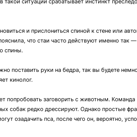
в такой ситуации срабатывает инстинкт преследо
ановиться и прислониться спиной к стене или ав
пояснила, что стаи часто действуют именно так 
о спины.
жно поставить руки на бедра, так вы будете нем
яет кинолог.
т попробовать заговорить с животным. Команда 
ных собак редко дрессируют. Однако простые фра
огут озадачить пса, после чего он, вероятно, успо