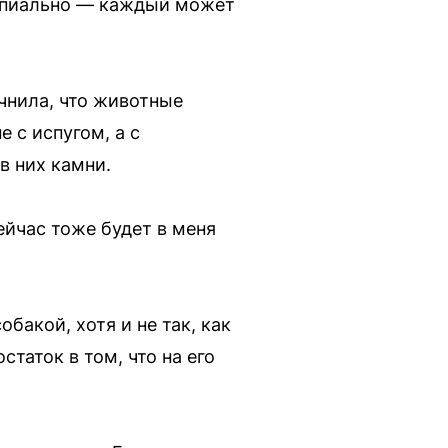
нципиально — каждый может
очнила, что животные
е с испугом, а с
в них камни.
сейчас тоже будет в меня
акой, хотя и не так, как
таток в том, что на его