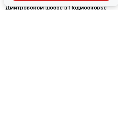
Пять машин столкнулись на
Дмитровском шоссе в Подмосковье
4 августа
0
В Туре вода убывает, на других реках
области прибывает